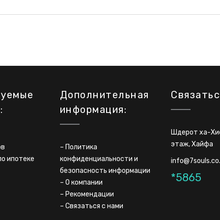
дуемые
Дополнительная
Связатьс
:
информация:
Шдерот ха-Хис
этаж, Хайфа
ов
–
Политика
по ипотеке
конфиденциальности и
info@7souls.co.
безопасность информации
*5865
–
О компании
–
Рекомендации
–
Связаться с нами