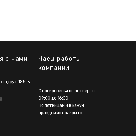
я с нами:
Часы работы
компании:
тадрут 185, 3
С воскресенья по четверг с
09:00 до 16:00
il
По пятницам и в канун
праздников: закрыто