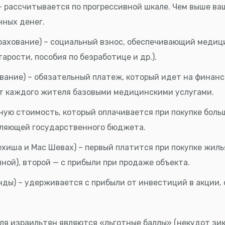
– рассчитывается по прогрессивной шкале. Чем выше ва
ных денег.
рахование) – социальный взнос, обеспечивающий медиц
арости, пособия по безработице и др.).
вание) – обязательный платеж, который идет на финан
т каждого жителя базовыми медицинскими услугами.
ную стоимость, который оплачивается при покупке больш
вляющей государственного бюджета.
хиша и Мас Шевах) – первый платится при покупке жилья
ной), второй — с прибыли при продаже объекта.
ды) – удерживается с прибыли от инвестиций в акции,
я израильтян являются «льготные баллы» (некудот зик