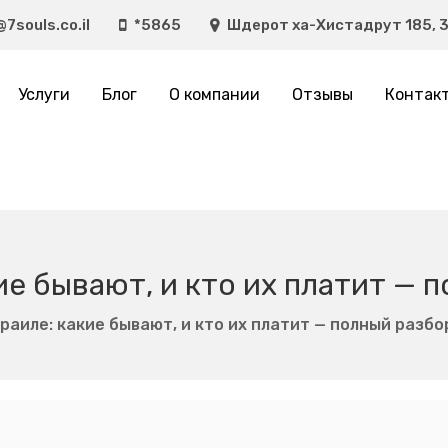
@7souls.co.il
*5865
Шдерот ха-Хистадрут 185, 3
Услуги
Блог
О компании
Отзывы
Контак
ие бывают, и кто их платит — 
зраиле: какие бывают, и кто их платит — полный разбо