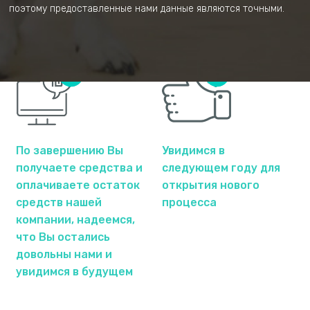
чем подавать
поэтому предоставленные нами данные являются точными.
документы в
налоговую
По завершению Вы
Увидимся в
получаете средства и
следующем году для
оплачиваете остаток
открытия нового
средств нашей
процесса
компании, надеемся,
что Вы остались
довольны нами и
увидимся в будущем