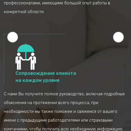
профессионалами, имеющими большой опыт работы в
конкретной области.
Наш представитель
По окончанию
свяжется с вами,
разговора с
чтобы еще раз
представителем мы
проверить
отправим вам SMS-
правильность данных
сообщение со списком
Сопровождение клиента
на каждом уровне
С нами Вы получите полное руководство, включая подробные
объяснения на протяжении всего процесса, при
необходимости мы также поможем и свяжемся от вашего
Получив SMS-
После получения всех
имени с предыдущими работодателями или страховыми
сообщение, Вы
документов дело
компаниями, чтобы получить всю необходимую информацию