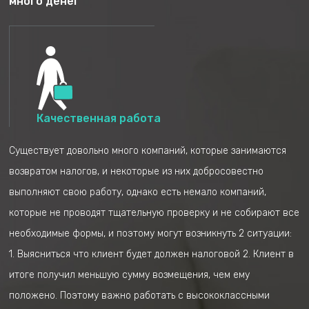
много денег
производится расчет за последние 6 лет, если
есть вероятность, что будет возврат, мы
предоставляем отчеты за соответствующие годы
и будем отслеживать, пока вы не получите свои
деньги.
Качественная работа
Существует довольно много компаний, которые занимаются
возвратом налогов, и некоторые из них добросовестно
выполняют свою работу, однако есть немало компаний,
которые не проводят тщательную проверку и не собирают все
Анкетирование на
Если есть вероятность
необходимые формы, и поэтому могут возникнуть 2 ситуации:
фирменном
возврата денег, мы
1. Выясниться что клиент будет должен налоговой 2. Клиент в
симуляторе
откроем процесс с
итоге получил меньшую сумму возмещения, чем ему
клиентом в нашей
компании
положено. Поэтому важно работать с высококлассными