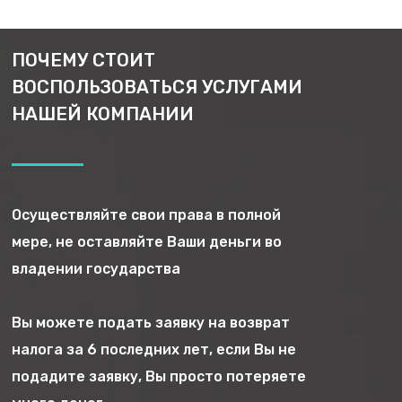
ПОЧЕМУ СТОИТ
ВОСПОЛЬЗОВАТЬСЯ УСЛУГАМИ
ПРОЦЕСС РАБОТЫ
НАШЕЙ КОМПАНИИ
Представитель от нашего имени заполнит вам
небольшую анкету, в которой мы рассмотрим
возможность получения возврата подоходного
налога. Если будет обнаружено, что есть
Осуществляйте свои права в полной
вероятность возврата, мы откроем папку в нашей
мере, не оставляйте Ваши деньги во
компании и начнем процесс сбора
владении государства
соответствующих документов для вас в
соответствии с вопросами, которые вам задали
Вы можете подать заявку на возврат
при заполнении анкеты.
налога за 6 последних лет, если Вы не
подадите заявку, Вы просто потеряете
После сбора всех документов в нашей компании