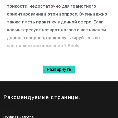
тонкости, недостаточно для грамотного
ориентирования в этом вопросе. Очень важно
также иметь практику в данной сфере. Если
вас интересует возврат налога и все нюансы
данного вопроса, проконсультируйтесь со
специалистами компании 7 Souls.
Возврат налога: что
Развернуть
это?
Такой процесс часто называют мас ахнаса или
Рекомендуемые страницы:
эхзер мас ахнаса. Услуга представляет собой
процедуру, предусматривающая возврат
денежных средств, которые были ранее сняты
Возврат налогов