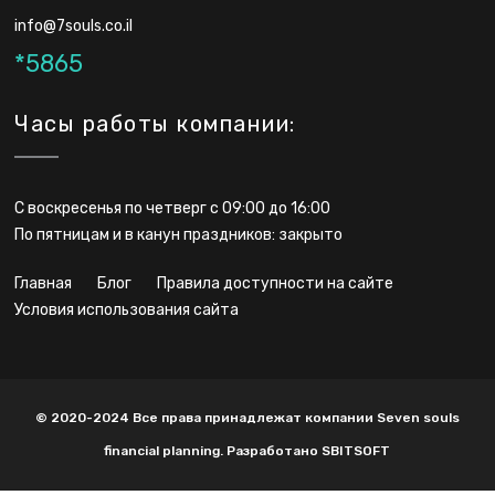
Кто может оформить
info@7souls.co.il
возврат налогов в
*5865
Израиле?
Часы работы компании:
Человек, который платит подоходный налог,
имеет право оформить его возврат. Это один
С воскресенья по четверг с 09:00 до 16:00
из самых важных факторов, определяющих
По пятницам и в канун праздников: закрыто
вероятность получения денежных средств.
главная
блог
правила доступности на сайте
условия использования сайта
В число иных критериев входят:
изменение места работы за последних 6
лет;
© 2020-2024 Все права принадлежат компании Seven souls
снятие пенсионных накоплений за
financial planning. Разработано SBITSOFT
последние 6 лет и уплата штрафа 35%;