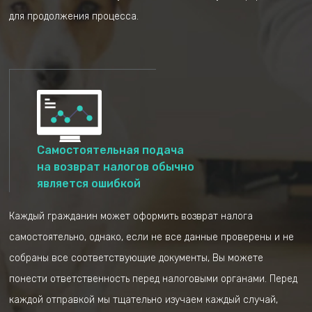
сможете вести
рассматривают
для продолжения процесса.
контроль списка
налоговые
необходимых
консультанты и
документами и
бухгалтера компании
загружать их прямо
через систему
Самостоятельная подача
на возврат налогов обычно
является ошибкой
Вы получите
Если Вы согласны, мы
Каждый гражданин может оформить возврат налога
уведомление после
отправим документы в
самостоятельно, однако, если не все данные проверены и не
завершения расчета
налоговую, и будем
собраны все соответствующие документы, Вы можете
максимальной суммы,
следить за процессом
подлежащей
понести ответственность перед налоговыми органами. Перед
возмещению, прежде
каждой отправкой мы тщательно изучаем каждый случай,