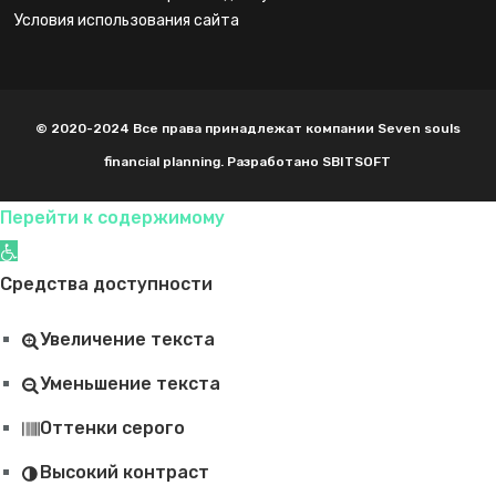
проведению расчетов некудот зикуй, их
условия использования сайта
оформление и т.д. Наши работники знают, как
важно выполнить работу быстро, качественно
и с максимальной прозрачностью для клиента.
© 2020-2024 Все права принадлежат компании Seven souls
Главными преимуществами сотрудничества
financial planning. Разработано SBITSOFT
выступают:
Перейти к содержимому
оперативность;
Открыть панель инструментов
Средства доступности
опытность;
гарантии;
Увеличение текста
невысокие цены;
Уменьшение текста
бесплатные консультации;
Оттенки серого
индивидуальный подход.
Высокий контраст