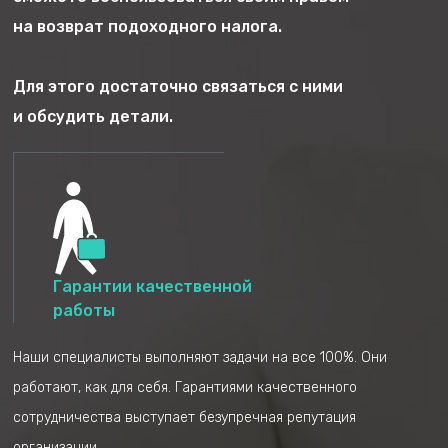
Кроме того, на начальном этапе представитель
на возврат подоходного налога.
организации предоставит вам заявку, которую
необходимо заполнить максимально правильно и
Для этого достаточно связаться с ними
честно. На основе полученных данных будет ясно,
и обсудить детали.
сможете ли вы претендовать на возврат
подоходного налога или нет.
Гарантии качественной
работы
Заполнение заявки
Обратная связь
Наши специалисты выполняют задачи на все 100%. Они
представителя с
работают, как для себя. Гарантиями качественного
клиентом
сотрудничества выступает безупречная репутация
организации.