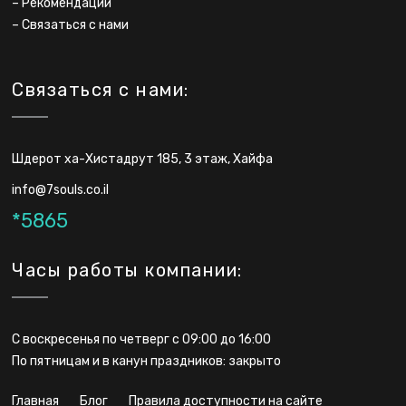
–
Рекомендации
каждому работнику. Данный показатель не
–
Связаться с нами
зависит от заработной платы, так как есть
фиксированной суммой.
Связаться с нами:
Обратите внимание: есть ваш подоходный
налог меньше за некудот зикуй, разницу вам
Шдерот ха-Хистадрут 185, 3 этаж, Хайфа
никто не вернет. Поэтому рекомендовано
info@7souls.co.il
проконсультироваться со специалистами.
*5865
Некудот зикуй:
Часы работы компании:
профессиональная
поддержка
С воскресенья по четверг с 09:00 до 16:00
По пятницам и в канун праздников: закрыто
Компания предлагает клиентам услуги по
главная
блог
правила доступности на сайте