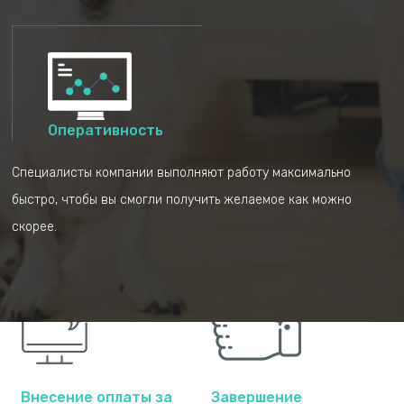
Отправка клиенту
Если вас все
Оперативность
информации о
устраивает, наши
размере налога, на
специалисты будут
Специалисты компании выполняют работу максимально
который можно
сопровождать вас и
быстро, чтобы вы смогли получить желаемое как можно
претендовать
направлять при
подаче запроса на
скорее.
возврат налога
Внесение оплаты за
Завершение