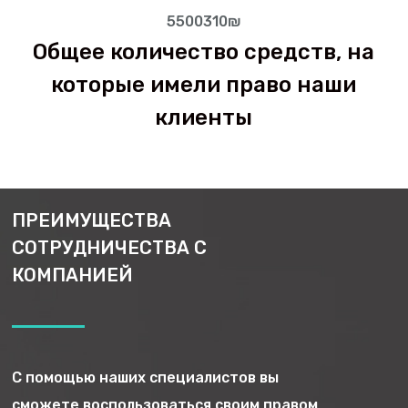
5500310₪
Общее количество средств, на
которые имели право наши
клиенты
ПРЕИМУЩЕСТВА
СОТРУДНИЧЕСТВА С
КАК МЫ РАБОТАЕМ
КОМПАНИЕЙ
Если вы желаете воспользоваться услугами
специалистов нашей компании, оставляйте форму
на сайте или по телефону. Менеджер свяжется с
вами для уточнения деталей сотрудничества.
С помощью наших специалистов вы
сможете воспользоваться своим правом