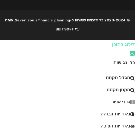
© 2020-2024 כל הזכויות שמורות ל-Seven souls financial planning. פותח
ע"י SBITSOFT
דילוג לתוכן
תח סרגל נגישות
כלי נגישות
הגדל טקסט
הקטן טקסט
גווני אפור
ניגודיות גבוהה
ניגודיות הפוכה