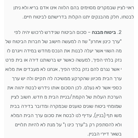
ראוי לציין שבמקרים מסוימים בהם הלווה אינו אדם בריא ולא ניתן
לבטחו, חלק מהבנקים יתנו הקלות בדרישתם לביטוח חיים.
2.
ביטוח מבנה
– סכום הביטוח שנידרש לרכוש יהיה לפי
"ערך כינון אחרון" שז ה למעשה חישוב של חברות הביטוח של
מה השווי אשר יעלה לבנות את הנכס מחדש במידה וייגרם לו
נזק בלתי הפיך, למעשה כאשר יש ברשותנו דירה או בית פרט
י אשר נגרם להם נזק בלתי הפיך, אנחנו לא מעבדים את מלוא
ערך הבית מכיוון שהקרקע ממשיכה לה תקיים ולה יש ערך
כספי אשר לא נעלם.
לכן הסכום אותו נידרש לבטח יהווה את
הערכת העלות של הקמת/בניית הבית מ חדש.
חשוב לציין
שמומחי ביטוח שונים טוענים שבמקרה ומדובר בדירה בבית
משו תף (בניין), עדיף לנו לבטח את סכום ערך הבית המלא
ולא להסתפק רק ב"ערך כינו ן" על מנת לא להיות תלויים
בשאר דיירי הבניין.