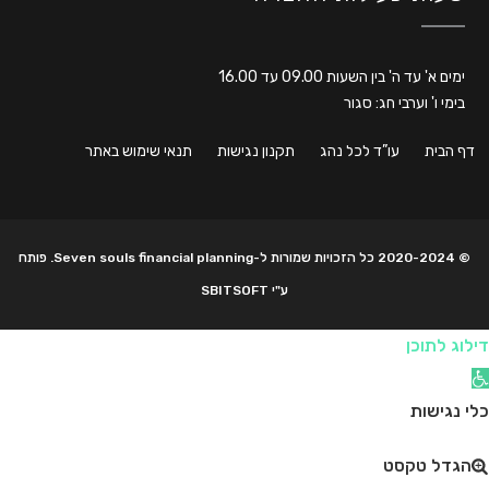
ימים א' עד ה' בין השעות 09.00 עד 16.00
בימי ו' וערבי חג: סגור
דף הבית
עו”ד לכל נהג
תקנון נגישות
תנאי שימוש באתר
© 2020-2024 כל הזכויות שמורות ל-Seven souls financial planning. פותח
ע"י SBITSOFT
דילוג לתוכן
תח סרגל נגישות
כלי נגישות
הגדל טקסט